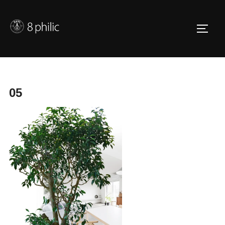
コ
ン
サイド
テ
ン
ツ
へ
05
ス
キ
ッ
プ