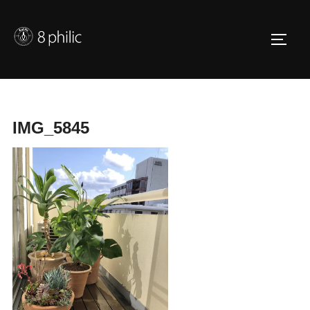
コ
ン
サイド
テ
ン
ツ
へ
IMG_5845
ス
キ
ッ
プ