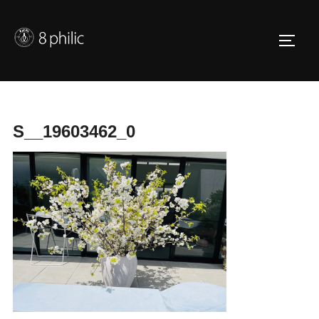
コ
ン
サイド
テ
ン
ツ
へ
S__19603462_0
ス
キ
ッ
プ